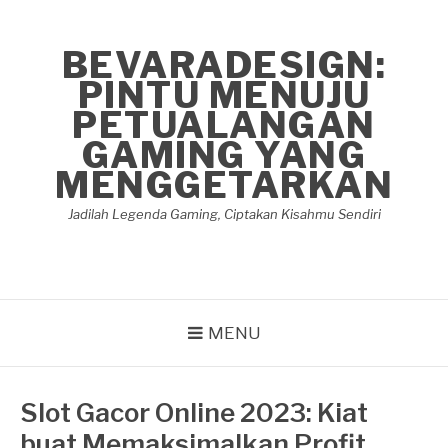
Lompat
ke
BEVARADESIGN:
konten
PINTU MENUJU
PETUALANGAN
GAMING YANG
MENGGETARKAN
Jadilah Legenda Gaming, Ciptakan Kisahmu Sendiri
MENU
Slot Gacor Online 2023: Kiat
buat Memaksimalkan Profit