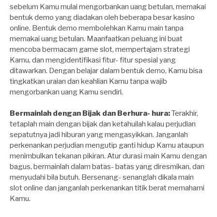
sebelum Kamu mulai mengorbankan uang betulan, memakai
bentuk demo yang diadakan oleh beberapa besar kasino
online. Bentuk demo membolehkan Kamu main tanpa
memakai uang betulan. Maanfaatkan peluang ini buat
mencoba bermacam game slot, mempertajam strategi
Kamu, dan mengidentifikasi fitur- fitur spesial yang
ditawarkan. Dengan belajar dalam bentuk demo, Kamu bisa
tingkatkan uraian dan keahlian Kamu tanpa wajib
mengorbankan uang Kamu sendiri.
Bermainlah dengan Bijak dan Berhura- hura:
Terakhir,
tetaplah main dengan bijak dan ketahuilah kalau perjudian
sepatutnya jadi hiburan yang mengasyikkan. Janganlah
perkenankan perjudian mengutip ganti hidup Kamu ataupun
menimbulkan tekanan pikiran. Atur durasi main Kamu dengan
bagus, bermainlah dalam batas- batas yang diresmikan, dan
menyudahi bila butuh. Bersenang- senanglah dikala main
slot online dan janganlah perkenankan titik berat memahami
Kamu.