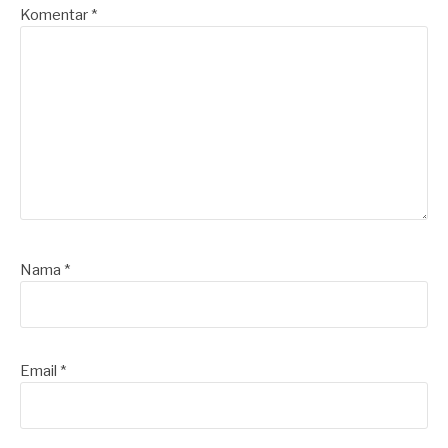
Komentar
*
Nama
*
Email
*