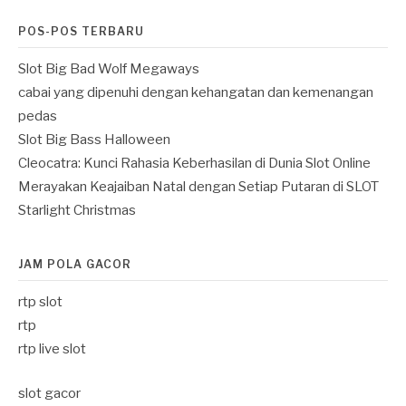
POS-POS TERBARU
Slot Big Bad Wolf Megaways
cabai yang dipenuhi dengan kehangatan dan kemenangan
pedas
Slot Big Bass Halloween
Cleocatra: Kunci Rahasia Keberhasilan di Dunia Slot Online
Merayakan Keajaiban Natal dengan Setiap Putaran di SLOT
Starlight Christmas
JAM POLA GACOR
rtp slot
rtp
rtp live slot
slot gacor