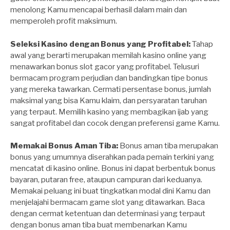
menolong Kamu mencapai berhasil dalam main dan
memperoleh profit maksimum.
Seleksi Kasino dengan Bonus yang Profitabel:
Tahap
awal yang berarti merupakan memilah kasino online yang
menawarkan bonus slot gacor yang profitabel. Telusuri
bermacam program perjudian dan bandingkan tipe bonus
yang mereka tawarkan. Cermati persentase bonus, jumlah
maksimal yang bisa Kamu klaim, dan persyaratan taruhan
yang terpaut. Memilih kasino yang membagikan ijab yang
sangat profitabel dan cocok dengan preferensi game Kamu.
Memakai Bonus Aman Tiba:
Bonus aman tiba merupakan
bonus yang umumnya diserahkan pada pemain terkini yang
mencatat di kasino online. Bonus ini dapat berbentuk bonus
bayaran, putaran free, ataupun campuran dari keduanya.
Memakai peluang ini buat tingkatkan modal dini Kamu dan
menjelajahi bermacam game slot yang ditawarkan. Baca
dengan cermat ketentuan dan determinasi yang terpaut
dengan bonus aman tiba buat membenarkan Kamu